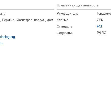
Племенная деятельность
ssia
Руководитель
Герасимо
, Пермь г., Магистральная ул., дом
Клеймо
ZEK
Стандарты
FCI
Федерации
РФЛС
kinolog.org
ru